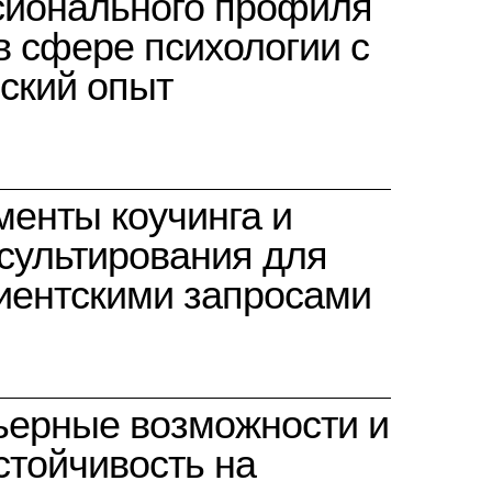
ионального профиля
в сфере психологии с
еский опыт
менты коучинга и
нсультирования для
иентскими запросами
ьерные возможности и
тойчивость на