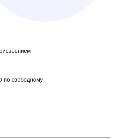
присвоением
О по свободному