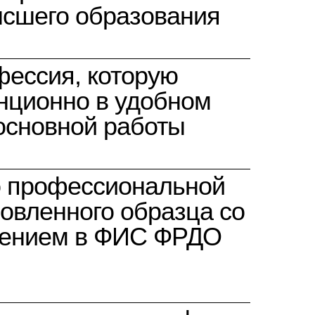
ысшего образования
ессия, которую
нционно в удобном
 основной работы
о профессиональной
новленного образца со
сением в ФИС ФРДО