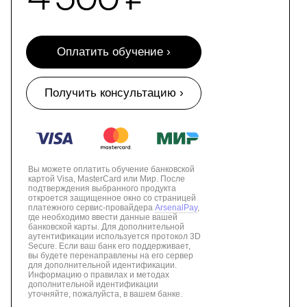
Оплатить обучение ›
Получить консультацию ›
Вы можете оплатить обучение банковской
картой Visa, MasterCard или Мир. После
подтверждения выбранного продукта
откроется защищенное окно со страницей
платежного сервис-провайдера
ArsenalPay
,
где необходимо ввести данные вашей
банковской карты. Для дополнительной
аутентификации используется протокол 3D
Secure. Если ваш банк его поддерживает,
вы будете перенаправлены на его сервер
для дополнительной идентификации.
Информацию о правилах и методах
дополнительной идентификации
уточняйте, пожалуйста, в вашем банке.